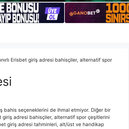
esi
 bahis seçeneklerini de ihmal etmiyor. Diğer bir
 giriş adresi bahisçiler, alternatif spor çeşitlerini
bet giriş adresi tahminleri, alt/üst ve handikap