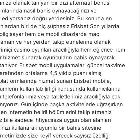
nıza olanak tanıyan bir dizi alternatif bonus
rmlarında nasıl bahis oynayacağınızı ve
k ediyorsanız doğru yerdesiniz. Bu konuda en
nlardan biri de hiç şüphesiz Erisbet Son yıllarda
 bilgisayar hem de mobil cihazlarda maç
zaman ve her yerden takip etmelerine olanak
evrimiçi casino oyunları aracılığıyla hem eğlence hem
r hizmet sunarak oyuncuların bahis oynayarak
anıyor. Erisbet mobil uygulamaları güncel takvime
tarafından ortalama 4,5 yıldız puanı almış
latformlarında hizmet sunan Erisbet mobile,
lerin kullanılabilirliği konusunda kullanıcılarına
telefonlarımız veya tabletlerimiz aracılığıyla çok
anıyoruz. Gün içinde başka aktivitelerle uğraşırken
en internetin belirli bölümlerini takip etmeniz
z bile sadece ihtiyacınıza uygun olan alanları
zınızı kullanarak uyumlu bir bahis sitesine
metimizde size keyif verecek sayısız özelliği