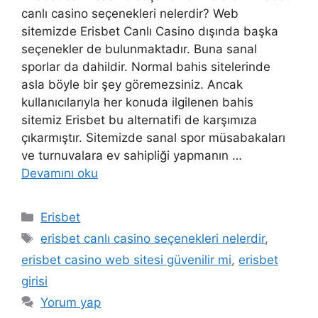
canlı casino seçenekleri nelerdir? Web
sitemizde Erisbet Canlı Casino dışında başka
seçenekler de bulunmaktadır. Buna sanal
sporlar da dahildir. Normal bahis sitelerinde
asla böyle bir şey göremezsiniz. Ancak
kullanıcılarıyla her konuda ilgilenen bahis
sitemiz Erisbet bu alternatifi de karşımıza
çıkarmıştır. Sitemizde sanal spor müsabakaları
ve turnuvalara ev sahipliği yapmanın …
Devamını oku
Kategoriler
Erisbet
Etiketler
erisbet canlı casino seçenekleri nelerdir
,
erisbet casino web sitesi güvenilir mi
,
erisbet
girisi
Yorum yap