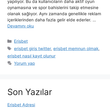
yapılıyor. Bu da kullanıcıların daha aktif oyun
oynamasına ve spor bahislerini takip etmesine
olanak sağlıyor. Aynı zamanda genellikle reklam
içeriklerinden daha fazla gelir elde ederler. …
Devamını oku
Kategoriler
Erisbet
Etiketler
erisbet giris twitter
,
erisbet memnun olmak
,
erisbet nasıl kayıt olunur
Yorum yap
Son Yazılar
Erisbet Adresi