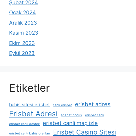
Şubat 2024
Ocak 2024
Aralık 2023
Kasım 2023
Ekim 2023
Eylül 2023
Etiketler
erisbet adres
bahis sitesi erisbet
canli erisbet
Erisbet Adresi
erisbet bonus
erisbet canli
erisbet canli maç izle
erisbet canli destek
Erisbet Casino Sitesi
erisbet canlı bahis oranları