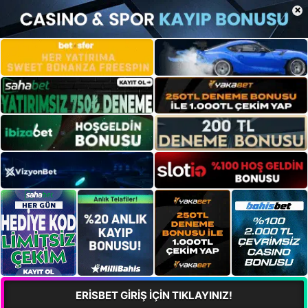
×
ERİSBET GİRİŞ İÇİN TIKLAYINIZ!