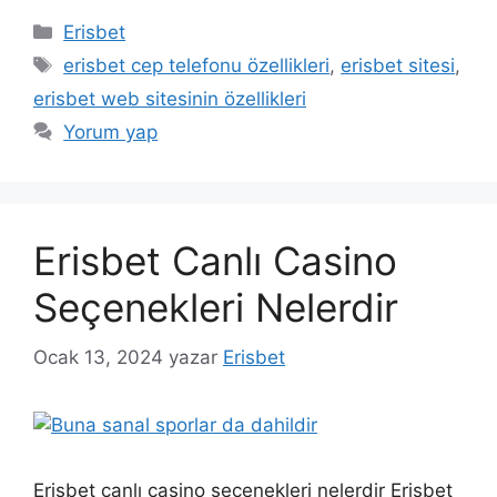
Kategoriler
Erisbet
Etiketler
erisbet cep telefonu özellikleri
,
erisbet sitesi
,
erisbet web sitesinin özellikleri
Yorum yap
Erisbet Canlı Casino
Seçenekleri Nelerdir
Ocak 13, 2024
yazar
Erisbet
Erisbet canlı casino seçenekleri nelerdir Erisbet