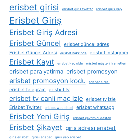
erisbet girisi
erisbet giris twitter
erisbet giris yap
Erisbet Giriş
Erisbet Giriş Adresi
Erisbet Güncel
erisbet güncel adres
Erisbet Güncel Adresi
erisbet instagram
erisbet hakkında
Erisbet Kayıt
erisbet kaç oldu
erisbet müşteri hizmetleri
erisbet para yatirma
erisbet promosyon
erisbet promosyon kodu
erisbet sitesi
erisbet telegram
erisbet tv
erisbet tv canli maç izle
erisbet tv izle
Erisbet Twitter
erisbet whatsapp
erisbet web sitesi
Erisbet Yeni Giriş
erisbet çevrimiçi destek
Erisbet Şikayet
giris adresi erisbet
giris erisbet
girisi erisbet
giris yap erisbet