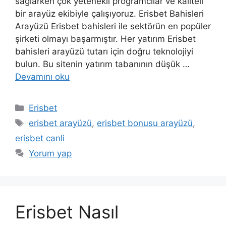
sağlarken çok yetenekli programcılar ve kaliteli
bir arayüz ekibiyle çalışıyoruz. Erisbet Bahisleri
Arayüzü Erisbet bahisleri ile sektörün en popüler
şirketi olmayı başarmıştır. Her yatırım Erisbet
bahisleri arayüzü tutarı için doğru teknolojiyi
bulun. Bu sitenin yatırım tabanının düşük …
Devamını oku
Kategoriler
Erisbet
Etiketler
erisbet arayüzü
,
erisbet bonusu arayüzü
,
erisbet canli
Yorum yap
Erisbet Nasıl