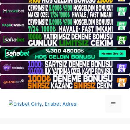
İçeriğe
atla
Menü