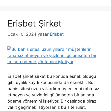
Erisbet Şirket
Ocak 10, 2024
yazar
Erisbet
Erisbet şirket şirket bu konuda esnek olduğu
gibi üyelik kaydı konusunda da esnektir. Bu
bahis sitesi uzun yıllardır müşterilerini rahatsız
etmeyen ve yüzlerini gülümseten bir anında
ödeme yöntemini işletiyor. Bir casinoda biraz
vakit geçirmek istiyorsanız bu site rulet,