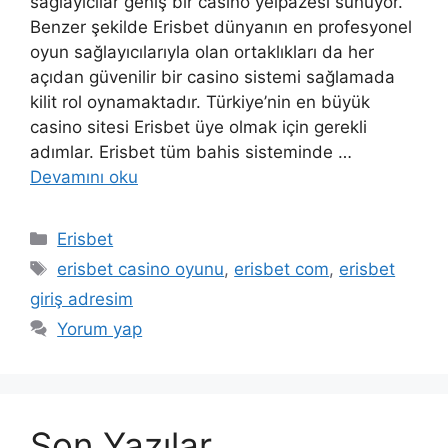
sağlayıcılar geniş bir casino yelpazesi sunuyor.
Benzer şekilde Erisbet dünyanın en profesyonel
oyun sağlayıcılarıyla olan ortaklıkları da her
açıdan güvenilir bir casino sistemi sağlamada
kilit rol oynamaktadır. Türkiye’nin en büyük
casino sitesi Erisbet üye olmak için gerekli
adımlar. Erisbet tüm bahis sisteminde …
Devamını oku
Kategoriler
Erisbet
Etiketler
erisbet casino oyunu
,
erisbet com
,
erisbet
giriş adresim
Yorum yap
Son Yazılar