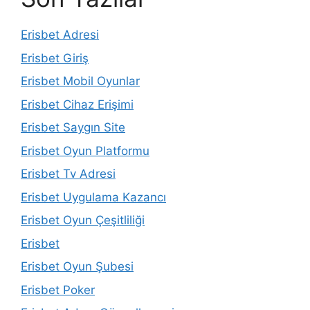
Erisbet Adresi
Erisbet Giriş
Erisbet Mobil Oyunlar
Erisbet Cihaz Erişimi
Erisbet Saygın Site
Erisbet Oyun Platformu
Erisbet Tv Adresi
Erisbet Uygulama Kazancı
Erisbet Oyun Çeşitliliği
Erisbet
Erisbet Oyun Şubesi
Erisbet Poker