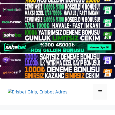
İçeriğe
atla
Menü