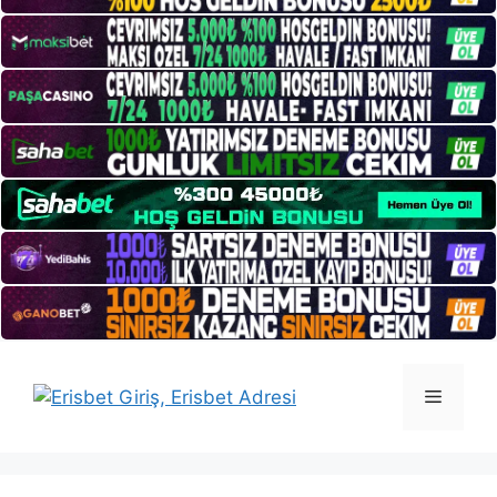
İçeriğe
atla
Menü