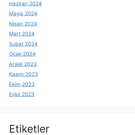
Haziran 2024
Mayıs 2024
Nisan 2024
Mart 2024
Şubat 2024
Ocak 2024
Aralık 2023
Kasım 2023
Ekim 2023
Eylül 2023
Etiketler