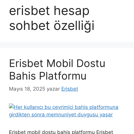
erisbet hesap
sohbet özelliği
Erisbet Mobil Dostu
Bahis Platformu
Mayıs 18, 2025
yazar
Erisbet
Erisbet mobil dostu bahis platformu Erisbet