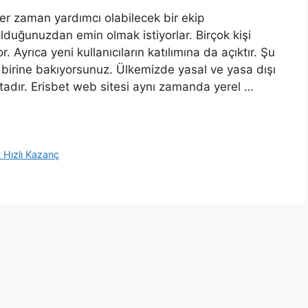
er zaman yardımcı olabilecek bir ekip
uğunuzdan emin olmak istiyorlar. Birçok kişi
. Ayrıca yeni kullanıcıların katılımına da açıktır. Şu
birine bakıyorsunuz. Ülkemizde yasal ve yasa dışı
ktadır. Erisbet web sitesi aynı zamanda yerel …
t Hızlı Kazanç