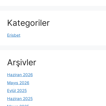
Kategoriler
Erisbet
Arşivler
Haziran 2026
Mayıs 2026
Eylül 2025
Haziran 2025