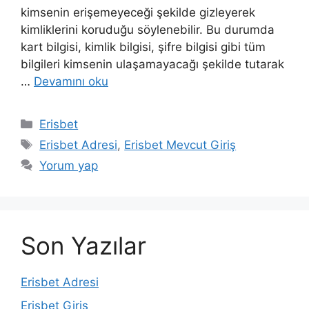
kimsenin erişemeyeceği şekilde gizleyerek
kimliklerini koruduğu söylenebilir. Bu durumda
kart bilgisi, kimlik bilgisi, şifre bilgisi gibi tüm
bilgileri kimsenin ulaşamayacağı şekilde tutarak
…
Devamını oku
Kategoriler
Erisbet
Etiketler
Erisbet Adresi
,
Erisbet Mevcut Giriş
Yorum yap
Son Yazılar
Erisbet Adresi
Erisbet Giriş