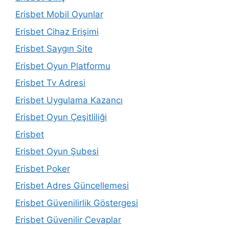
Erisbet Mobil Oyunlar
Erisbet Cihaz Erişimi
Erisbet Saygın Site
Erisbet Oyun Platformu
Erisbet Tv Adresi
Erisbet Uygulama Kazancı
Erisbet Oyun Çeşitliliği
Erisbet
Erisbet Oyun Şubesi
Erisbet Poker
Erisbet Adres Güncellemesi
Erisbet Güvenilirlik Göstergesi
Erisbet Güvenilir Cevaplar