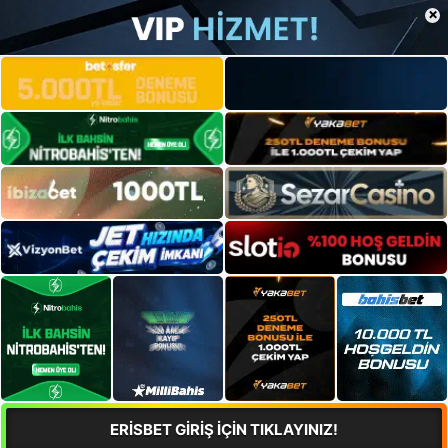
×
ERİSBET GİRİŞ İÇİN TIKLAYINIZ!