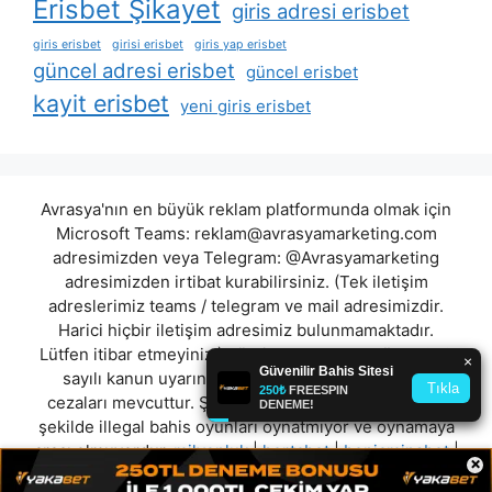
Erisbet Şikayet
giris adresi erisbet
giris erisbet
girisi erisbet
giris yap erisbet
güncel adresi erisbet
güncel erisbet
kayit erisbet
yeni giris erisbet
Avrasya'nın en büyük reklam platformunda olmak için
Microsoft Teams:
reklam@avrasyamarketing.com
adresimizden veya Telegram: @Avrasyamarketing
adresimizden irtibat kurabilirsiniz. (Tek iletişim
adreslerimiz teams / telegram ve mail adresimizdir.
Harici hiçbir iletişim adresimiz bulunmamaktadır.
Lütfen itibar etmeyiniz.) Türkiye yasalarına göre 7258
sayılı kanun uyarınca yasa dışı bahis oynamanın
cezaları mevcuttur. Şu an bulunduğunuz site hiç bir
şekilde illegal bahis oyunları oynatmıyor ve oynamaya
aracı olmuyordur.
milyonluk
|
hertabet
|
benjaminsbet
|
×
talihlisaray
|
volvoxbet
|
sultanbet
|
betgoo
|
no1bahis