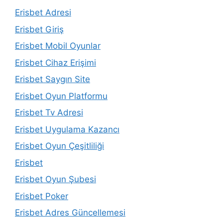
Erisbet Adresi
Erisbet Giriş
Erisbet Mobil Oyunlar
Erisbet Cihaz Erişimi
Erisbet Saygın Site
Erisbet Oyun Platformu
Erisbet Tv Adresi
Erisbet Uygulama Kazancı
Erisbet Oyun Çeşitliliği
Erisbet
Erisbet Oyun Şubesi
Erisbet Poker
Erisbet Adres Güncellemesi