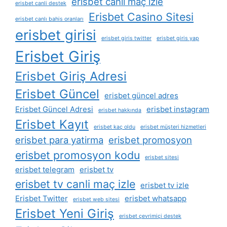
erisbet canli maç izle
erisbet canli destek
Erisbet Casino Sitesi
erisbet canlı bahis oranları
erisbet girisi
erisbet giris twitter
erisbet giris yap
Erisbet Giriş
Erisbet Giriş Adresi
Erisbet Güncel
erisbet güncel adres
Erisbet Güncel Adresi
erisbet instagram
erisbet hakkında
Erisbet Kayıt
erisbet kaç oldu
erisbet müşteri hizmetleri
erisbet para yatirma
erisbet promosyon
erisbet promosyon kodu
erisbet sitesi
erisbet telegram
erisbet tv
erisbet tv canli maç izle
erisbet tv izle
Erisbet Twitter
erisbet whatsapp
erisbet web sitesi
Erisbet Yeni Giriş
erisbet çevrimiçi destek