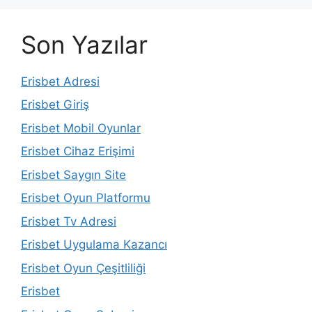
Son Yazılar
Erisbet Adresi
Erisbet Giriş
Erisbet Mobil Oyunlar
Erisbet Cihaz Erişimi
Erisbet Saygın Site
Erisbet Oyun Platformu
Erisbet Tv Adresi
Erisbet Uygulama Kazancı
Erisbet Oyun Çeşitliliği
Erisbet