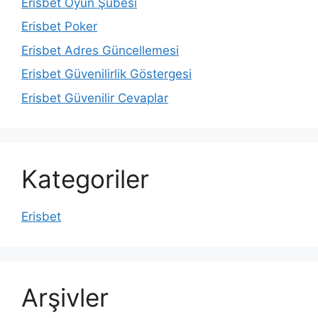
Erisbet Oyun Şubesi
Erisbet Poker
Erisbet Adres Güncellemesi
Erisbet Güvenilirlik Göstergesi
Erisbet Güvenilir Cevaplar
Kategoriler
Erisbet
Arşivler