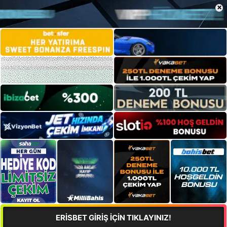
×
ERİSBET GİRİŞ İÇİN TIKLAYINIZ!