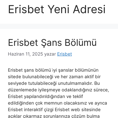
Erisbet Yeni Adresi
Erisbet Şans Bölümü
Haziran 11, 2025
yazar
Erisbet
Erisbet şans bölümü i̇yi şanslar bölümünün
sitede bulunabileceği ve her zaman aktif bir
seviyede tutulabileceği unutulmamalıdır. Bu
düzenlemede iyileşmeye odaklandığınız sürece,
Erisbet yapılandırıldığından ve teklif
edildiğinden çok memnun olacaksınız ve ayrıca
Erisbet interaktif çizgi Erisbet web sitesinde
açıklar çıkarmaz sorunlarınıza çözüm bulma