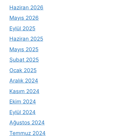
Haziran 2026
Mayıs 2026
Eylül 2025
Haziran 2025
Mayıs 2025
Şubat 2025
Ocak 2025
Aralık 2024
Kasım 2024
Ekim 2024
Eylül 2024
Ağustos 2024
Temmuz 2024