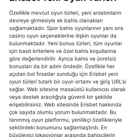
Özellikle mevcut oyun türleri, yeni anlatımların
devreye girmesiyle ek bahis olanakları
sağlamaktadır. Spor bahis oyunlarının yanı sıra
casino oyun seçeneklerine ilişkin oyunlar da
bulunmaktadır. Yeni bonus türleri, tüm oyunlar
için basit kriterlere ve özel bahis koşullarına
göre değerlendirilir. Ayrıca bahis ve ücretsiz
bonusları da bir adım öndedir. Özellikle her
açıdan bol fırsatlar sunduğu için
Erisbet yeni
oyun türleri
tutarlı bir oyun ortamı ve giriş URL’si
sağlar. Web sitesine masaüstü kullanıcısı olarak
veya destek aracılığıyla güvenli bir şekilde
erişebilirsiniz. Web sitesinde Erisbet hakkında
çok sayıda olumlu yorum bulunmaktadır. Bu
tanınmış oyun platformu, yenilikçi özellikleriyle
sektördeki konumunu sağlamlaştırdı. En
büyüleyici lokasyonlar arasında bahisçilerin