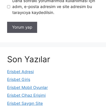
Daha sonraki yorumlarımda kullanılması için
adım, e-posta adresim ve site adresim bu
tarayıcıya kaydedilsin.
Son Yazılar
Erisbet Adresi
Erisbet Giriş
Erisbet Mobil Oyunlar
Erisbet Cihaz Erişimi
Erisbet Saygın Site