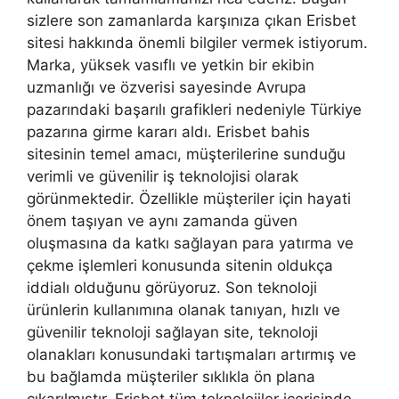
sizlere son zamanlarda karşınıza çıkan Erisbet
sitesi hakkında önemli bilgiler vermek istiyorum.
Marka, yüksek vasıflı ve yetkin bir ekibin
uzmanlığı ve özverisi sayesinde Avrupa
pazarındaki başarılı grafikleri nedeniyle Türkiye
pazarına girme kararı aldı. Erisbet bahis
sitesinin temel amacı, müşterilerine sunduğu
verimli ve güvenilir iş teknolojisi olarak
görünmektedir. Özellikle müşteriler için hayati
önem taşıyan ve aynı zamanda güven
oluşmasına da katkı sağlayan para yatırma ve
çekme işlemleri konusunda sitenin oldukça
iddialı olduğunu görüyoruz. Son teknoloji
ürünlerin kullanımına olanak tanıyan, hızlı ve
güvenilir teknoloji sağlayan site, teknoloji
olanakları konusundaki tartışmaları artırmış ve
bu bağlamda müşteriler sıklıkla ön plana