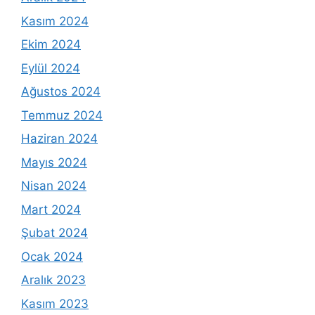
Kasım 2024
Ekim 2024
Eylül 2024
Ağustos 2024
Temmuz 2024
Haziran 2024
Mayıs 2024
Nisan 2024
Mart 2024
Şubat 2024
Ocak 2024
Aralık 2023
Kasım 2023