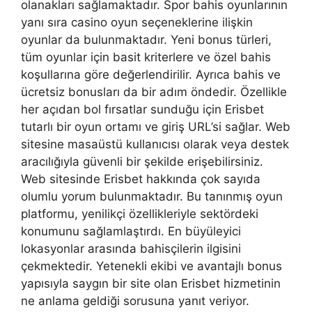
olanakları sağlamaktadır. Spor bahis oyunlarının
yanı sıra casino oyun seçeneklerine ilişkin
oyunlar da bulunmaktadır. Yeni bonus türleri,
tüm oyunlar için basit kriterlere ve özel bahis
koşullarına göre değerlendirilir. Ayrıca bahis ve
ücretsiz bonusları da bir adım öndedir. Özellikle
her açıdan bol fırsatlar sunduğu için Erisbet
tutarlı bir oyun ortamı ve giriş URL’si sağlar. Web
sitesine masaüstü kullanıcısı olarak veya destek
aracılığıyla güvenli bir şekilde erişebilirsiniz.
Web sitesinde Erisbet hakkında çok sayıda
olumlu yorum bulunmaktadır. Bu tanınmış oyun
platformu, yenilikçi özellikleriyle sektördeki
konumunu sağlamlaştırdı. En büyüleyici
lokasyonlar arasında bahisçilerin ilgisini
çekmektedir. Yetenekli ekibi ve avantajlı bonus
yapısıyla saygın bir site olan Erisbet hizmetinin
ne anlama geldiği sorusuna yanıt veriyor.