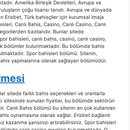
dır. Amerika Birleşik Devletleri, Avrupa ve
ruluşların çoğu lisansı tanıdı. Avrupa ve dünyada
nan Erisbet, Türk bahisçiler için kurumsal imaja
hisleri, Canlı Bahis, Casino, Canlı Casino, Canlı
gorilerden bazılarıdır. Bunlar sitede
por bahisleri, canlı bahis, casino, canlı casino,
lik bölümler bulunmaktadır. Bu bölümde bahis
lmaktadır. Spor bahisleri bölümü: Sitenin,
bahis yapmalarına olanak sağlayan bölümüdür.
rmesi
 sitede farklı bahis seçenekleri ve oranlarla
b sitesinde sunulan fiyatlar, bu bölümde sektörün
r. Canlı Bahis bölümü bu sitenin en çok kullanılan
ahis oynamasına olanak sağlar.
Erisbet bağlantı
kazanma şansınızı artırabilirsiniz. Spor bahisleri
bölümde canlı casino oyunları bulunmaktadır. O