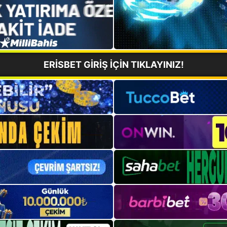
ERİSBET GİRİŞ İÇİN TIKLAYINIZ!