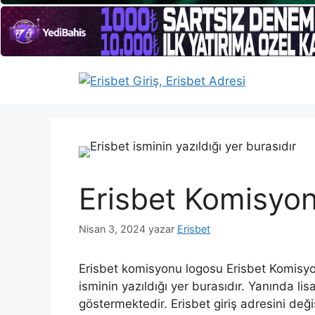
İçeriğe
atla
Erisbet Komisyo
Nisan 3, 2024
yazar
Erisbet
Erisbet komisyonu logosu Erisbet Komisyo
isminin yazıldığı yer burasıdır. Yanında li
göstermektedir. Erisbet giriş adresini deği