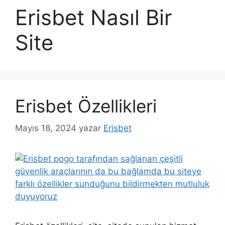
Erisbet Nasıl Bir
Site
Erisbet Özellikleri
Mayıs 18, 2024
yazar
Erisbet