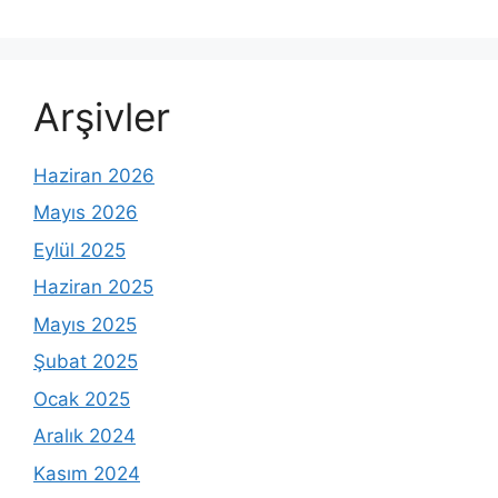
Arşivler
Haziran 2026
Mayıs 2026
Eylül 2025
Haziran 2025
Mayıs 2025
Şubat 2025
Ocak 2025
Aralık 2024
Kasım 2024