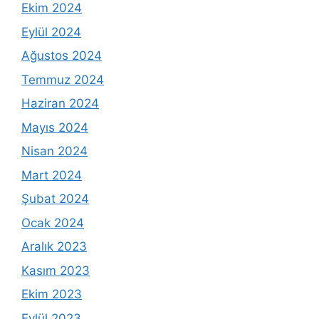
Ekim 2024
Eylül 2024
Ağustos 2024
Temmuz 2024
Haziran 2024
Mayıs 2024
Nisan 2024
Mart 2024
Şubat 2024
Ocak 2024
Aralık 2023
Kasım 2023
Ekim 2023
Eylül 2023