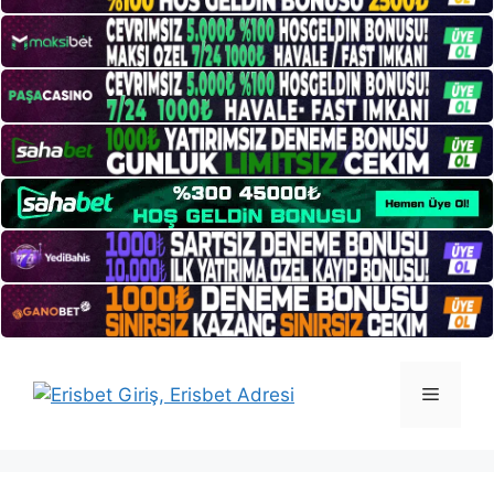
İçeriğe
atla
Menü