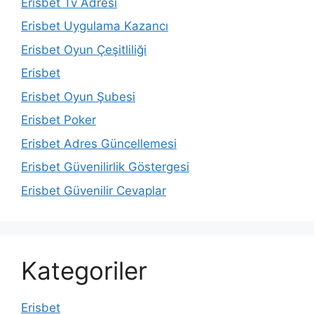
Erisbet Tv Adresi
Erisbet Uygulama Kazancı
Erisbet Oyun Çeşitliliği
Erisbet
Erisbet Oyun Şubesi
Erisbet Poker
Erisbet Adres Güncellemesi
Erisbet Güvenilirlik Göstergesi
Erisbet Güvenilir Cevaplar
Kategoriler
Erisbet