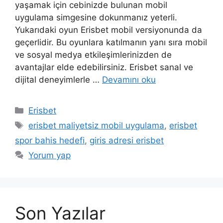
yaşamak için cebinizde bulunan mobil
uygulama simgesine dokunmanız yeterli.
Yukarıdaki oyun Erisbet mobil versiyonunda da
geçerlidir. Bu oyunlara katılmanın yanı sıra mobil
ve sosyal medya etkileşimlerinizden de
avantajlar elde edebilirsiniz. Erisbet sanal ve
dijital deneyimlerle …
Devamını oku
Kategoriler
Erisbet
Etiketler
erisbet maliyetsiz mobil uygulama
,
erisbet
spor bahis hedefi
,
giris adresi erisbet
Yorum yap
Son Yazılar