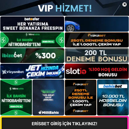
×
ERİSBET GİRİŞ İÇİN TIKLAYINIZ!