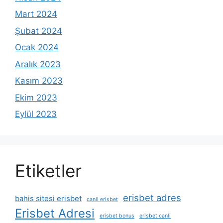
Mart 2024
Şubat 2024
Ocak 2024
Aralık 2023
Kasım 2023
Ekim 2023
Eylül 2023
Etiketler
erisbet adres
bahis sitesi erisbet
canli erisbet
Erisbet Adresi
erisbet bonus
erisbet canli