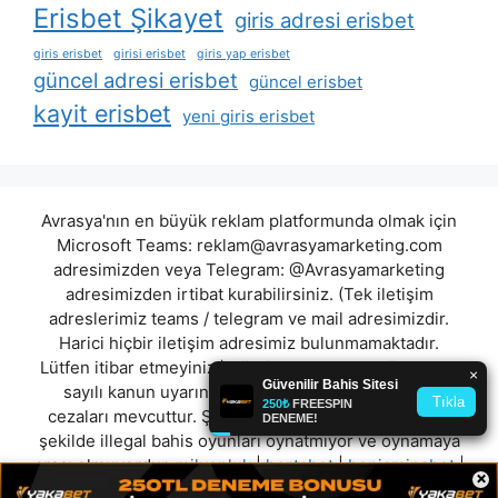
Erisbet Şikayet
giris adresi erisbet
giris erisbet
girisi erisbet
giris yap erisbet
güncel adresi erisbet
güncel erisbet
kayit erisbet
yeni giris erisbet
Avrasya'nın en büyük reklam platformunda olmak için
Microsoft Teams:
reklam@avrasyamarketing.com
adresimizden veya Telegram: @Avrasyamarketing
adresimizden irtibat kurabilirsiniz. (Tek iletişim
adreslerimiz teams / telegram ve mail adresimizdir.
Harici hiçbir iletişim adresimiz bulunmamaktadır.
Lütfen itibar etmeyiniz.) Türkiye yasalarına göre 7258
sayılı kanun uyarınca yasa dışı bahis oynamanın
cezaları mevcuttur. Şu an bulunduğunuz site hiç bir
şekilde illegal bahis oyunları oynatmıyor ve oynamaya
aracı olmuyordur.
milyonluk
|
hertabet
|
benjaminsbet
|
×
talihlisaray
|
volvoxbet
|
sultanbet
|
betgoo
|
no1bahis