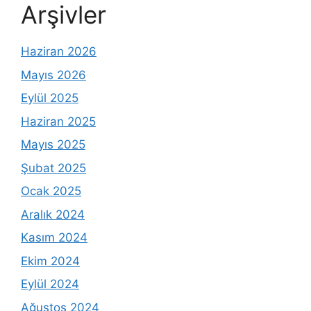
Arşivler
Haziran 2026
Mayıs 2026
Eylül 2025
Haziran 2025
Mayıs 2025
Şubat 2025
Ocak 2025
Aralık 2024
Kasım 2024
Ekim 2024
Eylül 2024
Ağustos 2024