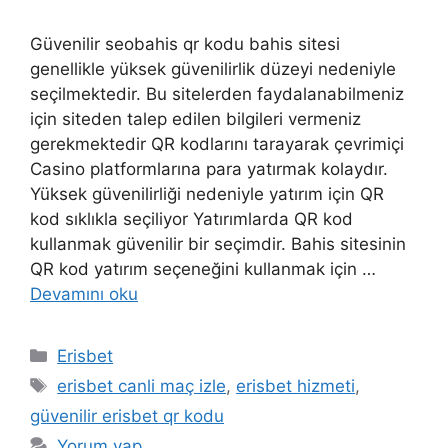
Güvenilir seobahis qr kodu bahis sitesi
genellikle yüksek güvenilirlik düzeyi nedeniyle
seçilmektedir. Bu sitelerden faydalanabilmeniz
için siteden talep edilen bilgileri vermeniz
gerekmektedir QR kodlarını tarayarak çevrimiçi
Casino platformlarına para yatırmak kolaydır.
Yüksek güvenilirliği nedeniyle yatırım için QR
kod sıklıkla seçiliyor Yatırımlarda QR kod
kullanmak güvenilir bir seçimdir. Bahis sitesinin
QR kod yatırım seçeneğini kullanmak için …
Devamını oku
Kategoriler
Erisbet
Etiketler
erisbet canli maç izle
,
erisbet hizmeti
,
güvenilir erisbet qr kodu
Yorum yap