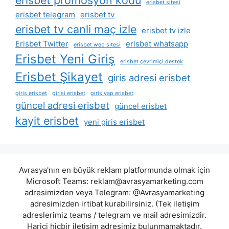
erisbet promosyon kodu
erisbet sitesi
erisbet telegram
erisbet tv
erisbet tv canli maç izle
erisbet tv izle
Erisbet Twitter
erisbet whatsapp
erisbet web sitesi
Erisbet Yeni Giriş
erisbet çevrimiçi destek
Erisbet Şikayet
giris adresi erisbet
giris erisbet
girisi erisbet
giris yap erisbet
güncel adresi erisbet
güncel erisbet
kayit erisbet
yeni giris erisbet
Avrasya'nın en büyük reklam platformunda olmak için
Microsoft Teams:
reklam@avrasyamarketing.com
adresimizden veya Telegram: @Avrasyamarketing
adresimizden irtibat kurabilirsiniz. (Tek iletişim
adreslerimiz teams / telegram ve mail adresimizdir.
Harici hiçbir iletişim adresimiz bulunmamaktadır.