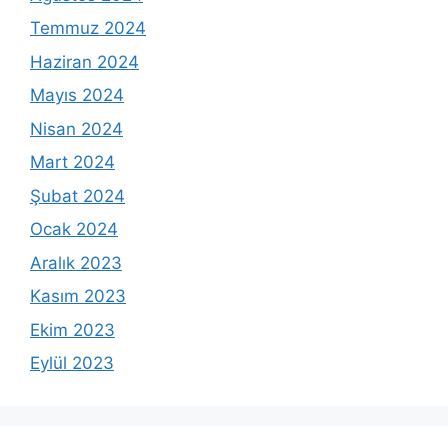
Temmuz 2024
Haziran 2024
Mayıs 2024
Nisan 2024
Mart 2024
Şubat 2024
Ocak 2024
Aralık 2023
Kasım 2023
Ekim 2023
Eylül 2023