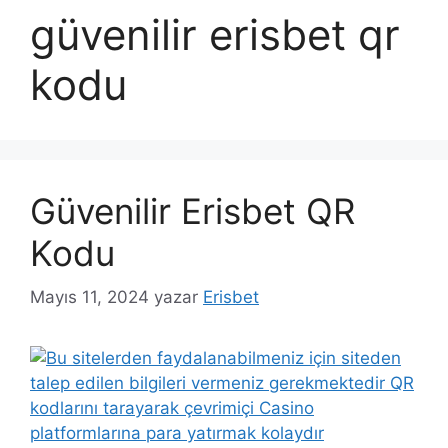
güvenilir erisbet qr
kodu
Güvenilir Erisbet QR
Kodu
Mayıs 11, 2024
yazar
Erisbet